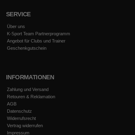
c
s
u
k
e
t
t
t
b
a
u
o
SERVICE
o
g
b
k
o
r
e
k
a
Über uns
m
K-Sport Team Partnerprogramm
Angebot für Clubs und Trainer
Geschenkgutschein
INFORMATIONEN
Zahlung und Versand
Retouren & Reklamation
AGB
Datenschutz
Widerrufsrecht
Vertrag widerrufen
Impressum