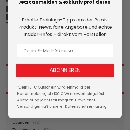
WEITER
Jetzt anmelden & exklusiv profitieren
FIT DURCH DIE FEIERTAGE –
KURZES 20-MINUTEN HIIT
Erhalte Trainings-Tipps aus der Praxis,
TRAINING
Produkt-News, faire Angebote und echte
Insider-Infos – direkt vom Hersteller.
E-Mail Adresse
ABONNIEREN
Suche
*Dein 10-€ Gutschein wird einmalig bei
Neuanmeldung ab 100 € Warenwert eingelöst.
Abmeldung jederzeit möglich. Newsletter-
KATEGORIEN
Versand gemäß unserer
Datenschutzerklärung
.
Training
(96)
Übungen
(72)
Trainingsgerät
(57)