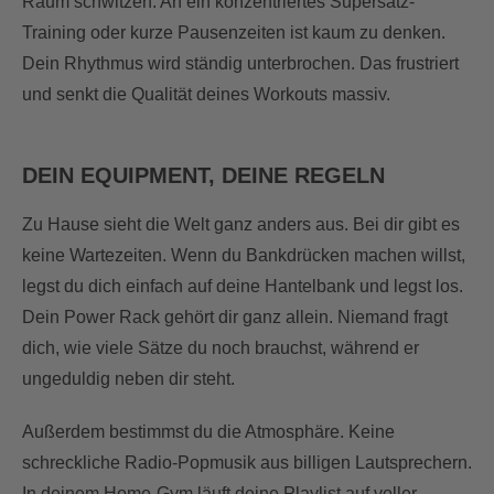
Raum schwitzen. An ein konzentriertes Supersatz-
Training oder kurze Pausenzeiten ist kaum zu denken.
Dein Rhythmus wird ständig unterbrochen. Das frustriert
und senkt die Qualität deines Workouts massiv.
DEIN EQUIPMENT, DEINE REGELN
Zu Hause sieht die Welt ganz anders aus. Bei dir gibt es
keine Wartezeiten. Wenn du Bankdrücken machen willst,
legst du dich einfach auf deine Hantelbank und legst los.
Dein Power Rack gehört dir ganz allein. Niemand fragt
dich, wie viele Sätze du noch brauchst, während er
ungeduldig neben dir steht.
Außerdem bestimmst du die Atmosphäre. Keine
schreckliche Radio-Popmusik aus billigen Lautsprechern.
In deinem Home-Gym läuft deine Playlist auf voller