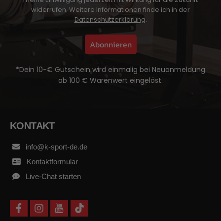
widerrufen. Weitere Informationen finde ich in der
Datenschutzerklärung
.
Abonnieren
*Dein 10-€ Gutschein wird einmalig bei Neuanmeldung
ab 100 € Warenwert eingelöst.
KONTAKT
info@k-sport-de.de
Kontaktformular
Live-Chat starten
f
i
y
t
a
n
o
i