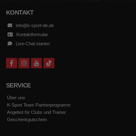
KONTAKT
info@k-sport-de.de
Kontaktformular
Live-Chat starten
f
i
y
t
a
n
o
i
c
s
u
k
e
t
t
t
b
a
u
o
SERVICE
o
g
b
k
o
r
e
k
a
Über uns
m
K-Sport Team Partnerprogramm
Angebot für Clubs und Trainer
Geschenkgutschein