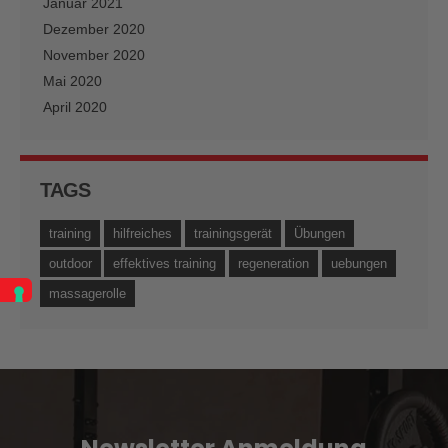
Januar 2021
Dezember 2020
November 2020
Mai 2020
April 2020
TAGS
training
hilfreiches
trainingsgerät
Übungen
outdoor
effektives training
regeneration
uebungen
massagerolle