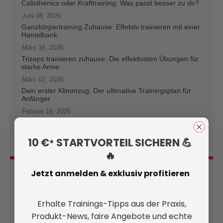
Calisthenics oder Krafttraining: Was passt besser zu dir?
Juni 08, 2026
Ganzkörpertraining Zuhause: Effektiv trainieren mit einer
Hantelbank
März 16, 2026
Trizeps trainieren zuhause: Die effektivsten Übungen für
starke Arme
März 02, 2026
Dein erster Klimmzug: Der ultimative Trainingsplan für
Anfänger
Februar 16, 2026
Breite Schultern aufbauen: Effektives Training mit
Hanteln
10 €
STARTVORTEIL SICHERN 💪
*
🔥
Jetzt anmelden & exklusiv profitieren
ARCHIV
Juni 2026
Erhalte Trainings-Tipps aus der Praxis,
März 2026
Produkt-News, faire Angebote und echte
Februar 2026