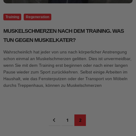
Training
Regeneration
MUSKELSCHMERZEN NACH DEM TRAINING. WAS
TUN GEGEN MUSKELKATER?
Wahrscheinlich hat jeder von uns nach körperlicher Anstrengung
schon einmal an Muskelschmerzen gelitten. Dies ist unvermeidbar,
wenn Sie mit dem Training erst beginnen oder nach einer langen
Pause wieder zum Sport zurückkehren. Selbst einige Arbeiten im
Haushalt, wie das Fensterputzen oder der Transport von Möbeln
durchs Treppenhaus, können zu Muskelschmerzen
Seite
Seite
Zurück
Seite
Sie lesen gerade Seite
1
2